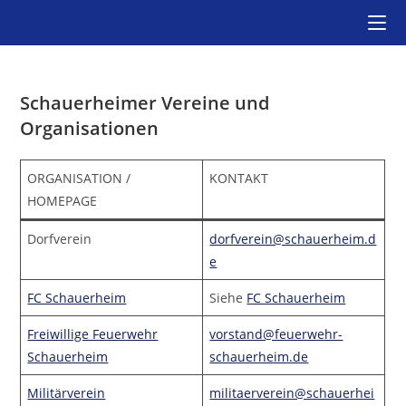
Zum
Inhalt
springen
Schauerheimer Vereine und
Organisationen
ORGANISATION /
KONTAKT
HOMEPAGE
Dorfverein
dorfverein@schauerheim.d
e
FC Schauerheim
Siehe
FC Schauerheim
Freiwillige Feuerwehr
vorstand@feuerwehr-
Schauerheim
schauerheim.de
Militärverein
militaerverein@schauerhei