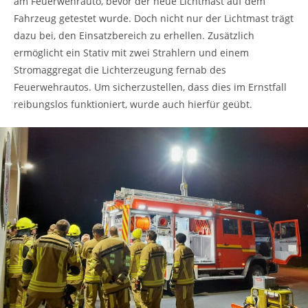
am Feuerwehrauto, bevor der neue Lichtmast auf dem
Fahrzeug getestet wurde. Doch nicht nur der Lichtmast trägt
dazu bei, den Einsatzbereich zu erhellen. Zusätzlich
ermöglicht ein Stativ mit zwei Strahlern und einem
Stromaggregat die Lichterzeugung fernab des
Feuerwehrautos. Um sicherzustellen, dass dies im Ernstfall
reibungslos funktioniert, wurde auch hierfür geübt.