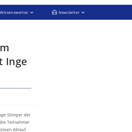
Wissenswertes
Newsletter
um
t Inge
nge Stimper der
 die Teilnehmer
slosen Ablauf