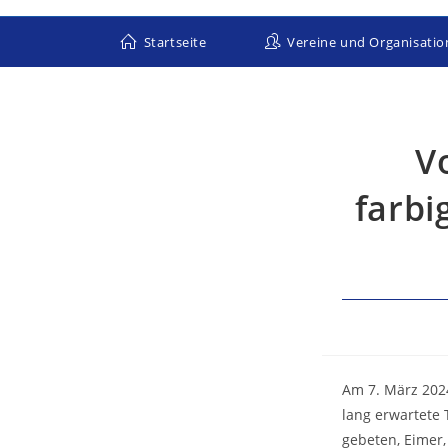
Zum
Inhalt
Startseite
Vereine und Organisati
springen
V
farbi
Am 7. März 202
lang erwartete
gebeten, Eimer,