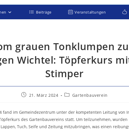
onen
Beiträge
Veranstaltungen
om grauen Tonklumpen z
gen Wichtel: Töpferkurs mi
Stimper
Beitrag
Beitrags-
21. März 2024
Gartenbauverein
veröffentlicht:
Kategorie:
4 fand im Gemeindezentrum unter der kompetenten Leitung von I
 Töpferkurs des Gartenbauvereins statt. Um teilzunehmen, wurden
 Lappen, Tuch, Seife und Zeitung mitzubringen, was einen reibung