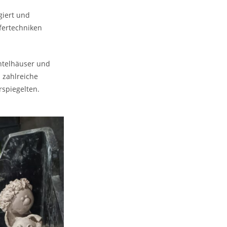
giert und
fertechniken
htelhäuser und
 zahlreiche
rspiegelten.