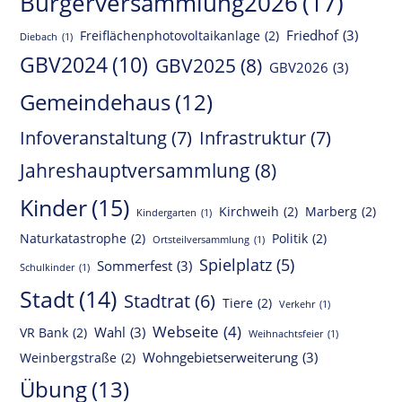
Bürgerversammlung2026
(17)
Friedhof
(3)
Freiflächenphotovoltaikanlage
(2)
Diebach
(1)
GBV2024
(10)
GBV2025
(8)
GBV2026
(3)
Gemeindehaus
(12)
Infoveranstaltung
(7)
Infrastruktur
(7)
Jahreshauptversammlung
(8)
Kinder
(15)
Kirchweih
(2)
Marberg
(2)
Kindergarten
(1)
Naturkatastrophe
(2)
Politik
(2)
Ortsteilversammlung
(1)
Spielplatz
(5)
Sommerfest
(3)
Schulkinder
(1)
Stadt
(14)
Stadtrat
(6)
Tiere
(2)
Verkehr
(1)
Webseite
(4)
Wahl
(3)
VR Bank
(2)
Weihnachtsfeier
(1)
Wohngebietserweiterung
(3)
Weinbergstraße
(2)
Übung
(13)