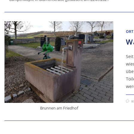
ORT
Wa
Sei
wie
übe
Toi
wer
K
Brunnen am Friedhof