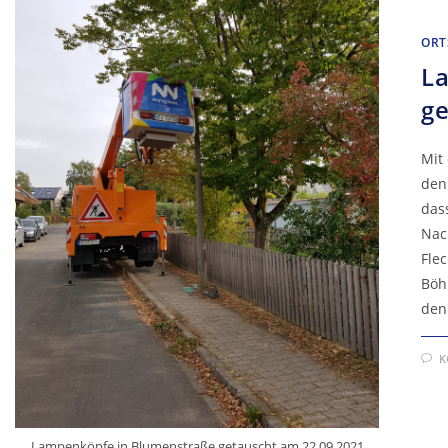
ORT
L
ge
Mit
den
das
Nac
Fle
Böh
den
K
Lampenköpfe in Blumenstraße getauscht am 22.09.2021