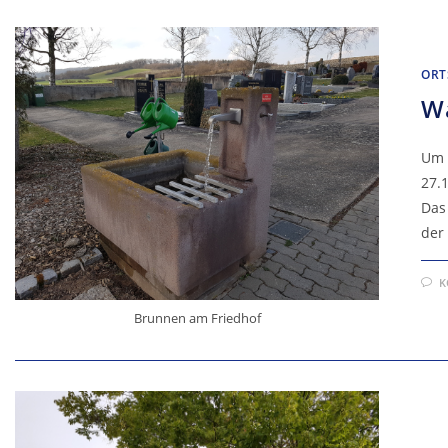
ORT
Wa
Um 
27.
Das
der 
K
Brunnen am Friedhof