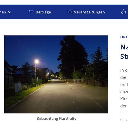
onen
Beiträge
Veranstaltungen
ORT
Na
St
In 
die
und
abz
Kir
der
Beleuchtung Flurstraße
K