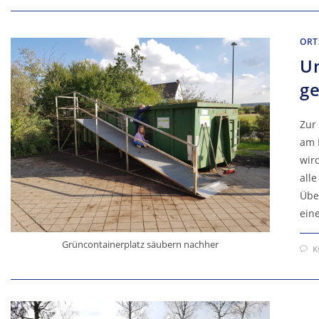
ORT
U
g
Zur
am 
wir
all
Übe
ein
Grüncontainerplatz säubern nachher
K