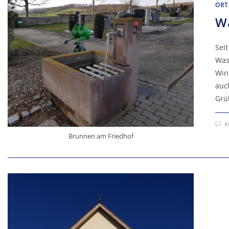
ORT
Wa
Sei
Was
Wint
auc
Grü
K
Brunnen am Friedhof