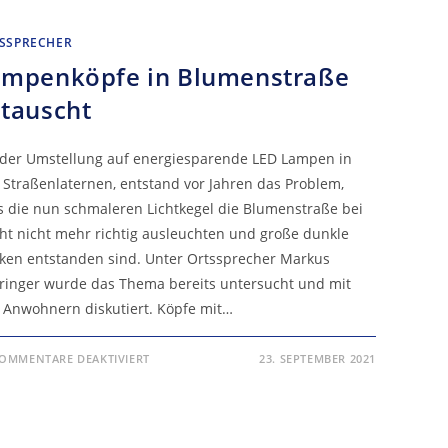
SSPRECHER
ampenköpfe in Blumenstraße
tauscht
 der Umstellung auf energiesparende LED Lampen in
 Straßenlaternen, entstand vor Jahren das Problem,
s die nun schmaleren Lichtkegel die Blumenstraße bei
ht nicht mehr richtig ausleuchten und große dunkle
cken entstanden sind. Unter Ortssprecher Markus
ringer wurde das Thema bereits untersucht und mit
 Anwohnern diskutiert. Köpfe mit…
FÜR
OMMENTARE DEAKTIVIERT
23. SEPTEMBER 2021
LAMPENKÖPFE
IN
BLUMENSTRASSE G
ETAUSCHT