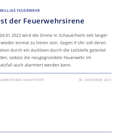
IWILLIGE FEUERWEHR
st der Feuerwehrsirene
04.01.2022 wird die Sirene in Schauerheim seit langer
t wieder einmal zu hören sein. Gegen 9 Uhr soll deren
tion durch ein Auslösen durch die Leitstelle getestet
den, sodass die neugegründete Feuerwehr im
satzfall auch alarmiert werden kann.
FÜR
OMMENTARE DEAKTIVIERT
30. DEZEMBER 2021
TEST
DER
FEUERWEHRSIRENE