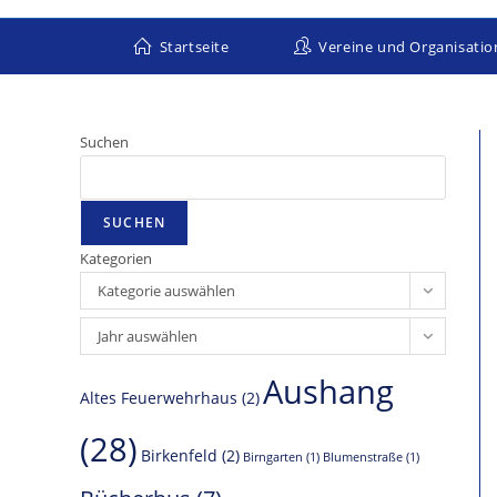
Zum
Inhalt
Startseite
Vereine und Organisati
springen
Suchen
SUCHEN
Kategorien
Kategorie auswählen
Archiv
Jahr auswählen
Aushang
Altes Feuerwehrhaus
(2)
(28)
Birkenfeld
(2)
Birngarten
(1)
Blumenstraße
(1)