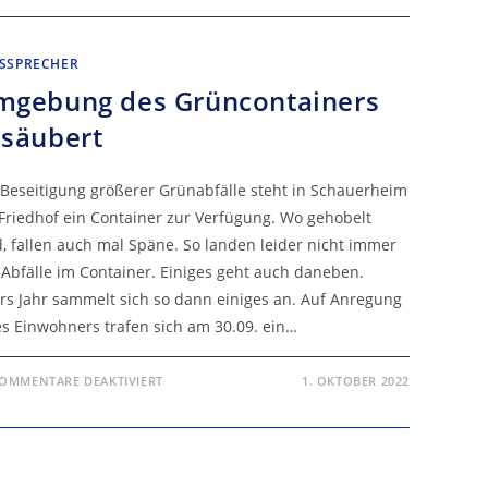
STRASSENBELEUCHTUNG B
ESCHLOSSEN
SSPRECHER
mgebung des Grüncontainers
esäubert
 Beseitigung größerer Grünabfälle steht in Schauerheim
Friedhof ein Container zur Verfügung. Wo gehobelt
d, fallen auch mal Späne. So landen leider nicht immer
e Abfälle im Container. Einiges geht auch daneben.
rs Jahr sammelt sich so dann einiges an. Auf Anregung
es Einwohners trafen sich am 30.09. ein…
FÜR
OMMENTARE DEAKTIVIERT
1. OKTOBER 2022
UMGEBUNG
DES
GRÜNCONTAINERS
GESÄUBERT