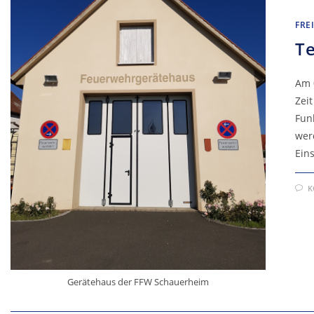
FRE
Te
Am 
Zei
Funk
wer
Ein
K
Gerätehaus der FFW Schauerheim