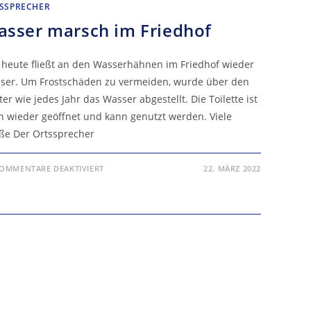
SSPRECHER
sser marsch im Friedhof
t heute fließt an den Wasserhähnen im Friedhof wieder
ser. Um Frostschäden zu vermeiden, wurde über den
er wie jedes Jahr das Wasser abgestellt. Die Toilette ist
h wieder geöffnet und kann genutzt werden. Viele
ße Der Ortssprecher
FÜR
OMMENTARE DEAKTIVIERT
22. MÄRZ 2022
WASSER
MARSCH
IM
FRIEDHOF