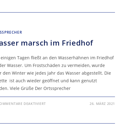
SSPRECHER
sser marsch im Friedhof
t einigen Tagen fließt an den Wasserhähnen im Friedhof
der Wasser. Um Frostschäden zu vermeiden, wurde
r den Winter wie jedes Jahr das Wasser abgestellt. Die
lette ist auch wieder geöffnet und kann genutzt
den. Viele Grüße Der Ortssprecher
FÜR
OMMENTARE DEAKTIVIERT
26. MÄRZ 2021
WASSER
MARSCH
IM
FRIEDHOF