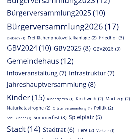
Bürgerversammlung2023
(12)
Bürgerversammlung2025
(10)
Bürgerversammlung2026
(17)
Friedhof
(3)
Freiflächenphotovoltaikanlage
(2)
Diebach
(1)
GBV2024
(10)
GBV2025
(8)
GBV2026
(3)
Gemeindehaus
(12)
Infoveranstaltung
(7)
Infrastruktur
(7)
Jahreshauptversammlung
(8)
Kinder
(15)
Kirchweih
(2)
Marberg
(2)
Kindergarten
(1)
Naturkatastrophe
(2)
Politik
(2)
Ortsteilversammlung
(1)
Spielplatz
(5)
Sommerfest
(3)
Schulkinder
(1)
Stadt
(14)
Stadtrat
(6)
Tiere
(2)
Verkehr
(1)