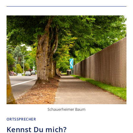
LANDESZEITUNG
SUCHT
ZUSTELLER/IN
FÜR
SCHAUERHEIM
Schauerheimer Baum
ORTSSPRECHER
Kennst Du mich?