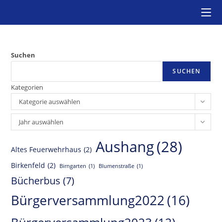
Zum
Inhalt
springen
Suchen
SUCHEN
Kategorien
Kategorie auswählen
Archiv
Jahr auswählen
Aushang
(28)
Altes Feuerwehrhaus
(2)
Birkenfeld
(2)
Birngarten
(1)
Blumenstraße
(1)
Bücherbus
(7)
Bürgerversammlung2022
(16)