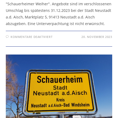
"Schauerheimer Weiher". Angebote sind im verschlossenen
Umschlag bis spätestens 31.12.2023 bei der Stadt Neustadt
a.d. Aisch, Marktplatz 5, 91413 Neustadt a.d. Aisch
abzugeben. Eine Unterverpachtung ist nicht erwünscht.
FÜR
KOMMENTARE DEAKTIVIERT
20. NOVEMBER 2023
AUSHANG:
STADT
NEUSTADT
A.D.
AISCH
VERPACHTET
DEN
„SCHAUERHEIMER
WEIHER“