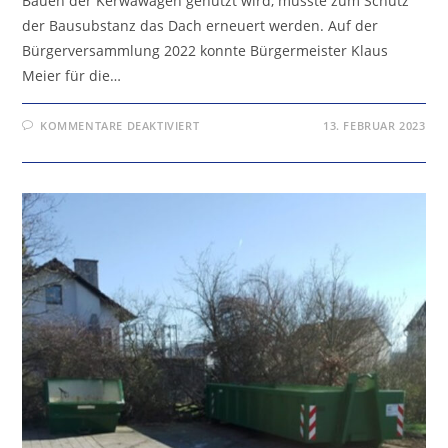
Bauen der Kerwawägen genutzt wird, musste zum Schutz
der Bausubstanz das Dach erneuert werden. Auf der
Bürgerversammlung 2022 konnte Bürgermeister Klaus
Meier für die…
FÜR
KOMMENTARE DEAKTIVIERT
13. FEBRUAR 2023
SCHAFSCHEUNE
HAT
EIN
NEUES
DACH
ÜBER
DEM
KOPF