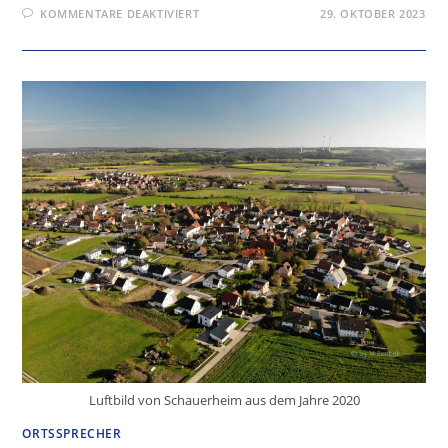
FÜR
KOMMENTARE DEAKTIVIERT
29. OKTOBER 2023
IMMER
UP
TO
DATE
MIT
DEM
NEUEN
WWW.SCHAUERHEIM.DE
WHATSAPP
KANAL
Luftbild von Schauerheim aus dem Jahre 2020
ORTSSPRECHER