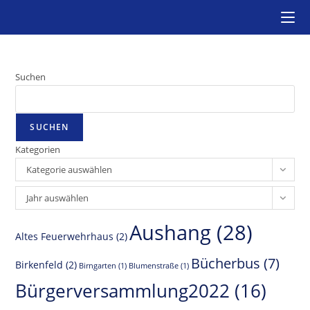
Zum
Inhalt
springen
Suchen
SUCHEN
Kategorien
Kategorie auswählen
Archiv
Jahr auswählen
Aushang
(28)
Altes Feuerwehrhaus
(2)
Bücherbus
(7)
Birkenfeld
(2)
Birngarten
(1)
Blumenstraße
(1)
Bürgerversammlung2022
(16)