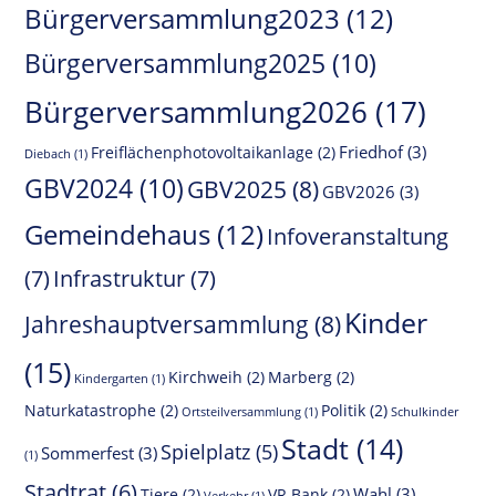
Bürgerversammlung2023
(12)
Bürgerversammlung2025
(10)
Bürgerversammlung2026
(17)
Friedhof
(3)
Freiflächenphotovoltaikanlage
(2)
Diebach
(1)
GBV2024
(10)
GBV2025
(8)
GBV2026
(3)
Gemeindehaus
(12)
Infoveranstaltung
(7)
Infrastruktur
(7)
Kinder
Jahreshauptversammlung
(8)
(15)
Kirchweih
(2)
Marberg
(2)
Kindergarten
(1)
Naturkatastrophe
(2)
Politik
(2)
Ortsteilversammlung
(1)
Schulkinder
Stadt
(14)
Spielplatz
(5)
Sommerfest
(3)
(1)
Stadtrat
(6)
Wahl
(3)
Tiere
(2)
VR Bank
(2)