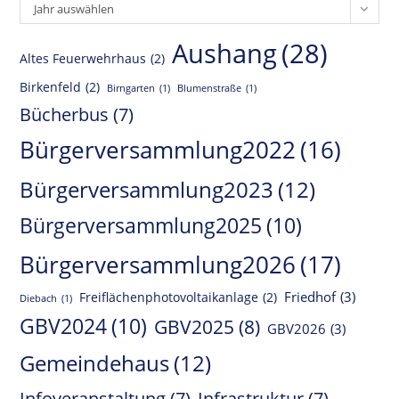
Archiv
Jahr auswählen
Aushang
(28)
Altes Feuerwehrhaus
(2)
Birkenfeld
(2)
Birngarten
(1)
Blumenstraße
(1)
Bücherbus
(7)
Bürgerversammlung2022
(16)
Bürgerversammlung2023
(12)
Bürgerversammlung2025
(10)
Bürgerversammlung2026
(17)
Friedhof
(3)
Freiflächenphotovoltaikanlage
(2)
Diebach
(1)
GBV2024
(10)
GBV2025
(8)
GBV2026
(3)
Gemeindehaus
(12)
Infoveranstaltung
(7)
Infrastruktur
(7)