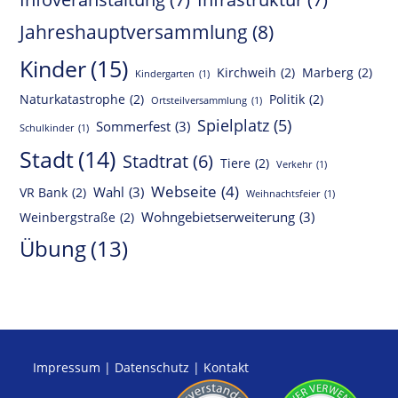
Jahreshauptversammlung
(8)
Kinder
(15)
Kirchweih
(2)
Marberg
(2)
Kindergarten
(1)
Naturkatastrophe
(2)
Politik
(2)
Ortsteilversammlung
(1)
Spielplatz
(5)
Sommerfest
(3)
Schulkinder
(1)
Stadt
(14)
Stadtrat
(6)
Tiere
(2)
Verkehr
(1)
Webseite
(4)
Wahl
(3)
VR Bank
(2)
Weihnachtsfeier
(1)
Wohngebietserweiterung
(3)
Weinbergstraße
(2)
Übung
(13)
Impressum
|
Datenschutz
|
Kontakt