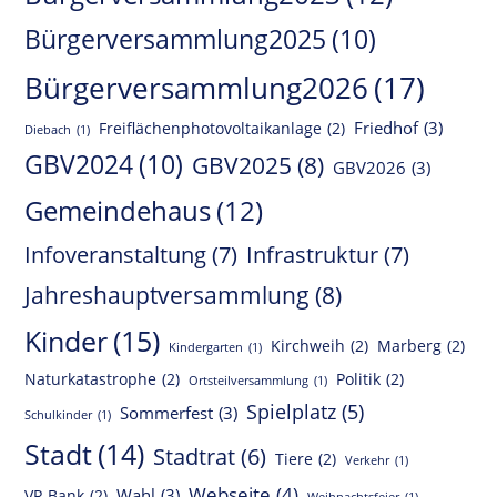
Bürgerversammlung2025
(10)
Bürgerversammlung2026
(17)
Friedhof
(3)
Freiflächenphotovoltaikanlage
(2)
Diebach
(1)
GBV2024
(10)
GBV2025
(8)
GBV2026
(3)
Gemeindehaus
(12)
Infoveranstaltung
(7)
Infrastruktur
(7)
Jahreshauptversammlung
(8)
Kinder
(15)
Kirchweih
(2)
Marberg
(2)
Kindergarten
(1)
Naturkatastrophe
(2)
Politik
(2)
Ortsteilversammlung
(1)
Spielplatz
(5)
Sommerfest
(3)
Schulkinder
(1)
Stadt
(14)
Stadtrat
(6)
Tiere
(2)
Verkehr
(1)
Webseite
(4)
Wahl
(3)
VR Bank
(2)